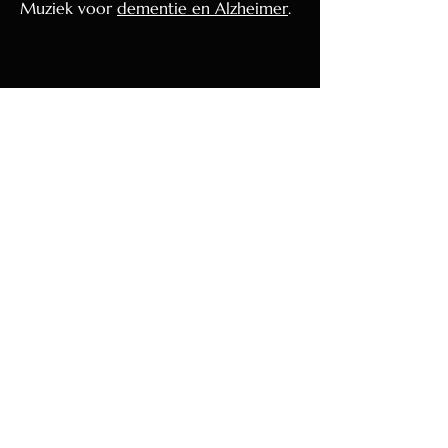
Muziek voor
dementie en Alzheimer
.
⬅️
Terug naar het overzicht